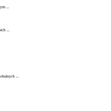
ym ...
ich ...
obalnych ...