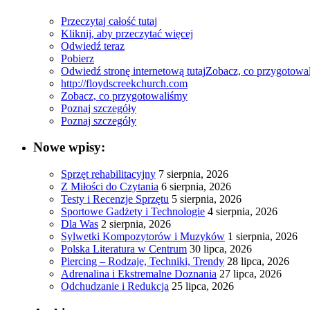
Przeczytaj całość tutaj
Kliknij, aby przeczytać więcej
Odwiedź teraz
Pobierz
Odwiedź stronę internetową tutaj
Zobacz, co przygotowa
http://floydscreekchurch.com
Zobacz, co przygotowaliśmy
Poznaj szczegóły
Poznaj szczegóły
Nowe wpisy:
Sprzęt rehabilitacyjny
7 sierpnia, 2026
Z Miłości do Czytania
6 sierpnia, 2026
Testy i Recenzje Sprzętu
5 sierpnia, 2026
Sportowe Gadżety i Technologie
4 sierpnia, 2026
Dla Was
2 sierpnia, 2026
Sylwetki Kompozytorów i Muzyków
1 sierpnia, 2026
Polska Literatura w Centrum
30 lipca, 2026
Piercing – Rodzaje, Techniki, Trendy
28 lipca, 2026
Adrenalina i Ekstremalne Doznania
27 lipca, 2026
Odchudzanie i Redukcja
25 lipca, 2026