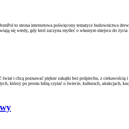
DomPol to strona internetowa poświęcony tematyce budownictwa drew
ojawiają się wtedy, gdy ktoś zaczyna myśleć o własnym miejscu do ży
ć świat i chcą poznawać piękne zakątki bez pośpiechu, z ciekawością i
h, którzy po prostu lubią czytać o świecie, kulturach, atrakcjach, kuc
awy