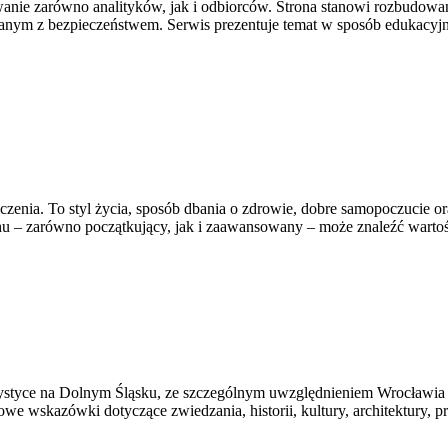
owanie zarówno analityków, jak i odbiorców. Strona stanowi rozbudo
zanym z bezpieczeństwem. Serwis prezentuje temat w sposób edukacyjny
iczenia. To styl życia, sposób dbania o zdrowie, dobre samopoczucie o
 – zarówno początkujący, jak i zaawansowany – może znaleźć wartośc
tyce na Dolnym Śląsku, ze szczególnym uwzględnieniem Wrocławia ora
we wskazówki dotyczące zwiedzania, historii, kultury, architektury, p