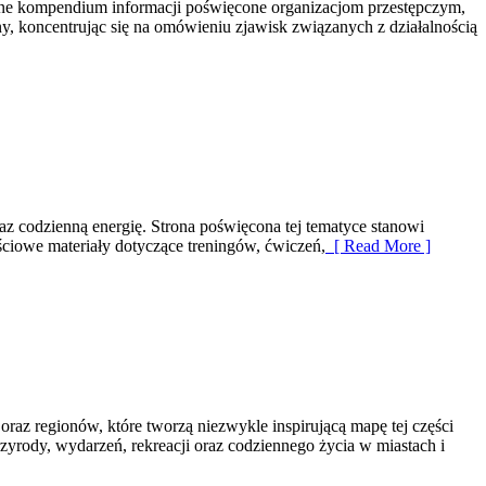
wane kompendium informacji poświęcone organizacjom przestępczym,
, koncentrując się na omówieniu zjawisk związanych z działalnością
raz codzienną energię. Strona poświęcona tej tematyce stanowi
iowe materiały dotyczące treningów, ćwiczeń,
[ Read More ]
z regionów, które tworzą niezwykle inspirującą mapę tej części
rzyrody, wydarzeń, rekreacji oraz codziennego życia w miastach i