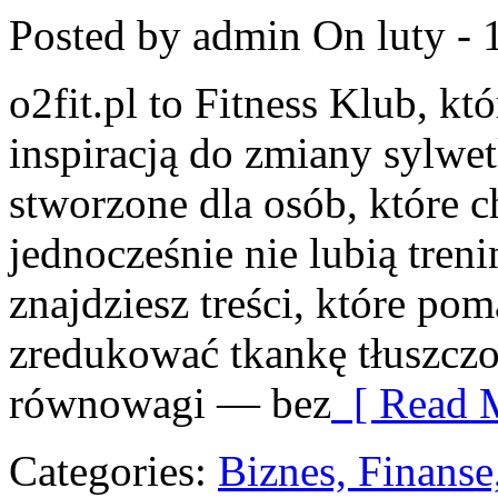
Posted by admin
On luty - 
o2fit.pl to Fitness Klub, kt
inspiracją do zmiany sylwetk
stworzone dla osób, które c
jednocześnie nie lubią treni
znajdziesz treści, które p
zredukować tkankę tłuszczo
równowagi — bez
[ Read M
Categories:
Biznes, Finans