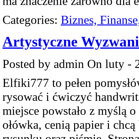
ma znaczenie zarówno dla e
Categories:
Biznes, Finans
Artystyczne Wyzwan
Posted by admin
On luty - 
Elfiki777 to pełen pomysłów
rysować i ćwiczyć handwrit
miejsce powstało z myślą o 
ołówka, cenią papier i chc
rysunku oraz piśmie. Stron