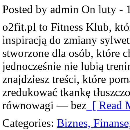
Posted by admin
On luty - 
o2fit.pl to Fitness Klub, kt
inspiracją do zmiany sylwetk
stworzone dla osób, które c
jednocześnie nie lubią treni
znajdziesz treści, które p
zredukować tkankę tłuszczo
równowagi — bez
[ Read M
Categories:
Biznes, Finans