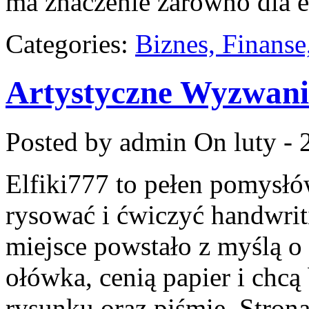
ma znaczenie zarówno dla e
Categories:
Biznes, Finans
Artystyczne Wyzwan
Posted by admin
On luty - 
Elfiki777 to pełen pomysłów
rysować i ćwiczyć handwrit
miejsce powstało z myślą o 
ołówka, cenią papier i chc
rysunku oraz piśmie. Stron